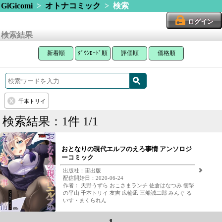
GiGicomi
>
オトナコミック
> 検索
ログイン
検索結果
新着順
ﾀﾞｳﾝﾛｰﾄﾞ順
評価順
価格順
千本トリイ
検索結果：1件 1/1
おとなりの現代エルフのえろ事情 アンソロジ
ーコミック
出版社：宙出版
配信開始日：2020-06-24
作者： 天野うずら おこさまランチ 佐倉はなつみ 衝撃
の平山 千本トリイ 友吉 広輪凪 三船誠二郎 みんぐ る
いす・まくられん