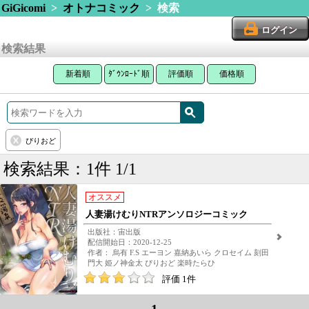
GiGicomi
>
オトナコミック
> 検索
ログイン
検索結果
新着順
ﾀﾞｳﾝﾛｰﾄﾞ順
評価順
価格順
ぴりおど
検索結果：1件 1/1
オススメ
人妻湯けむりNTRアンソロジーコミック
出版社：宙出版
配信開始日：2020-12-25
作者： 烏有 F.S エーヨン 嘉納あいら クロセイム 刻田
門大 姫ノ神金太 ぴりおど 楽時たらひ
評価 1件