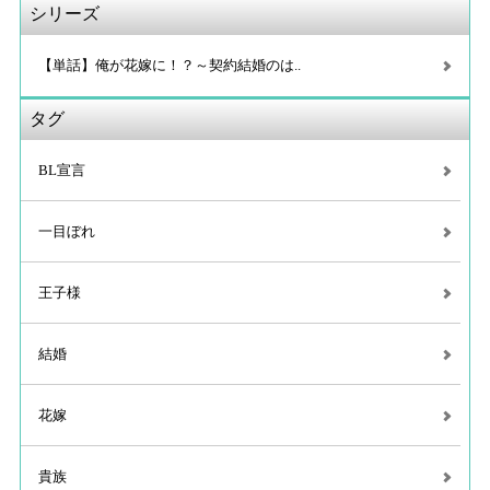
シリーズ
【単話】俺が花嫁に！？～契約結婚のは..
タグ
BL宣言
一目ぼれ
王子様
結婚
花嫁
貴族