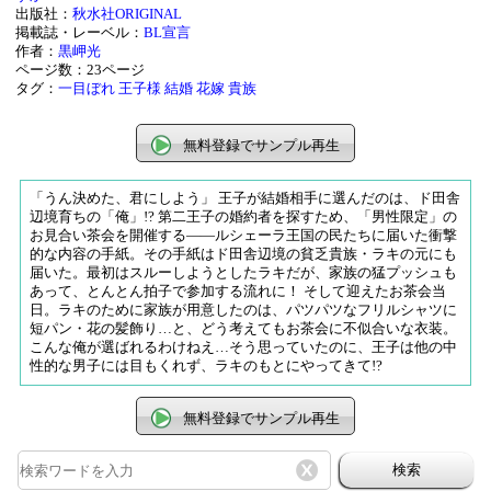
出版社：
秋水社ORIGINAL
掲載誌・レーベル：
BL宣言
作者：
黒岬光
ページ数：23ページ
タグ：
一目ぼれ
王子様
結婚
花嫁
貴族
無料登録でサンプル再生
「うん決めた、君にしよう」 王子が結婚相手に選んだのは、ド田舎
辺境育ちの「俺」!? 第二王子の婚約者を探すため、「男性限定」の
お見合い茶会を開催する――ルシェーラ王国の民たちに届いた衝撃
的な内容の手紙。その手紙はド田舎辺境の貧乏貴族・ラキの元にも
届いた。最初はスルーしようとしたラキだが、家族の猛プッシュも
あって、とんとん拍子で参加する流れに！ そして迎えたお茶会当
日。ラキのために家族が用意したのは、パツパツなフリルシャツに
短パン・花の髪飾り…と、どう考えてもお茶会に不似合いな衣装。
こんな俺が選ばれるわけねえ…そう思っていたのに、王子は他の中
性的な男子には目もくれず、ラキのもとにやってきて!?
無料登録でサンプル再生
検索