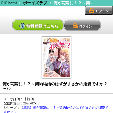
GiGicomi
>
ボーイズラブ
> 俺が花嫁に！？～契..
ログイン
無料登録はこちら
ログイン
俺が花嫁に！？～契約結婚のはずがまさかの溺愛ですか？
～30
ユーザ評価：
未評価
配信開始日：2026-07-06
シリーズ：
【単話】俺が花嫁に！？～契約結婚のはずがまさかの溺愛で
すか？～