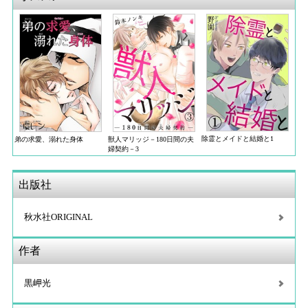
除霊とメイドと結婚と1
弟の求愛、溺れた身体
獣人マリッジ－180日間の夫
婦契約－3
出版社
秋水社ORIGINAL
作者
黒岬光