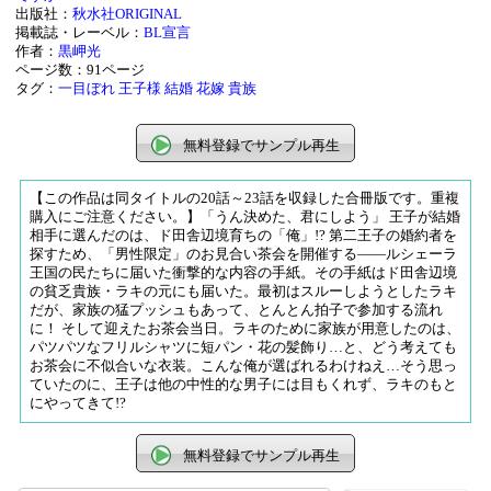
出版社：
秋水社ORIGINAL
掲載誌・レーベル：
BL宣言
作者：
黒岬光
ページ数：91ページ
タグ：
一目ぼれ
王子様
結婚
花嫁
貴族
無料登録でサンプル再生
【この作品は同タイトルの20話～23話を収録した合冊版です。重複
購入にご注意ください。】「うん決めた、君にしよう」 王子が結婚
相手に選んだのは、ド田舎辺境育ちの「俺」!? 第二王子の婚約者を
探すため、「男性限定」のお見合い茶会を開催する――ルシェーラ
王国の民たちに届いた衝撃的な内容の手紙。その手紙はド田舎辺境
の貧乏貴族・ラキの元にも届いた。最初はスルーしようとしたラキ
だが、家族の猛プッシュもあって、とんとん拍子で参加する流れ
に！ そして迎えたお茶会当日。ラキのために家族が用意したのは、
パツパツなフリルシャツに短パン・花の髪飾り…と、どう考えても
お茶会に不似合いな衣装。こんな俺が選ばれるわけねえ…そう思っ
ていたのに、王子は他の中性的な男子には目もくれず、ラキのもと
にやってきて!?
無料登録でサンプル再生