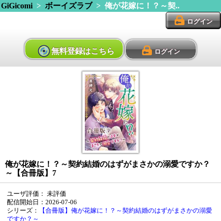
GiGicomi
>
ボーイズラブ
> 俺が花嫁に！？～契..
ログイン
無料登録はこちら
ログイン
俺が花嫁に！？～契約結婚のはずがまさかの溺愛ですか？
～【合冊版】7
ユーザ評価：
未評価
配信開始日：2026-07-06
シリーズ：
【合冊版】俺が花嫁に！？～契約結婚のはずがまさかの溺愛
ですか？～