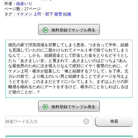
作者：
由多いり
ページ数：27ページ
タグ：
イケメン
上司・部下
復讐
結婚
無料登録でサンプル再生
彼氏の家で浮気現場を目撃してしまう恵奈。つき合って半年、結婚
も意識していたのに二股かけられてメール１本で捨てられてしまう
なんて…。しかも、結婚資金として貯金した金をとりもどそうとし
たら「あさましい女」と蔑まれて…あさましいのはどっちよ!!あん
な最低男のために泣き寝入りなんて絶対にイヤ！復讐のために、イ
ケメン上司・碓氷が提案した「俺と結婚するフリして」を了承。元
カレの前で、より格上のいい男と結婚することでダメージを与えよ
うとするが、このままだとすぐにバレてしまう。まずはふたりの距
離感を縮めるためにデートをするけど、碓氷のことをしればしるほ
ど彼のことが…？
無料登録でサンプル再生
検索