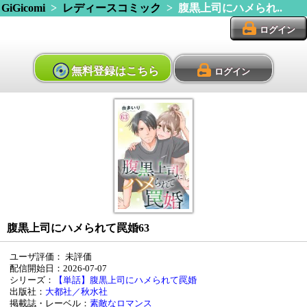
GiGicomi
>
レディースコミック
> 腹黒上司にハメられ..
ログイン
無料登録はこちら
ログイン
腹黒上司にハメられて罠婚63
ユーザ評価：
未評価
配信開始日：2026-07-07
シリーズ：
【単話】腹黒上司にハメられて罠婚
出版社：
大都社／秋水社
掲載誌・レーベル：
素敵なロマンス