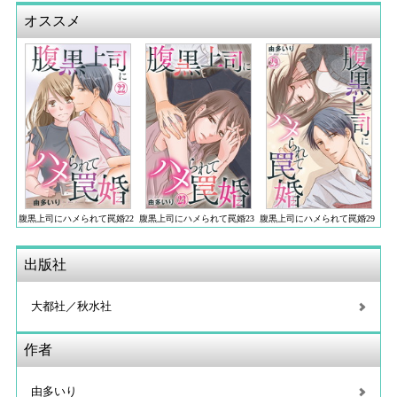
オススメ
腹黒上司にハメられて罠婚22
腹黒上司にハメられて罠婚23
腹黒上司にハメられて罠婚29
出版社
大都社／秋水社
作者
由多いり