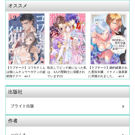
オススメ
【ラブチーク】コワモテくん
転生してビッチ姫になった私
【ラブチーク】婚約破棄され
は猫にムチュウ〜ガテンの超
は、4人の聖騎士に溺愛され
た悪役令嬢、イケメン資産家
絶指テク〜 act.2
ています(3)
に求婚されました。 act.6
出版社
ブライト出版
作者