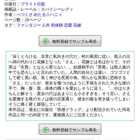
出版社：
ブライト出版
掲載誌・レーベル：
スパイシーレディ
作者：
べつくさ
めたる☆ハニィ
ページ数：29ページ
タグ：
ファンタジー
人外
初体験
恋愛
花嫁
無料登録でサンプル再生
「深くとろける…非常に私向きの穴だ」村の風習に従い、龍人の元
へ姉の代わりに花嫁となった「さえ」。花嫁とは名ばかりで、その
実は『生贄』となんら変らない…。結婚相手の『黒竜』は龍人族の
中でも恐ろしいと言われていた。人間の自分とは違い、ゴツゴツと
して硬く黒い肌、長く伸びる尻尾や角。明らかな異形に恐怖する
「さえ」だったが、彼女を傷つけぬように手袋をされた大きな彼の
手で、胸・腹・股…身体の隅々を愛おしそうに這う。「…やはりき
ちんと解そう…貴女の穴はあまりにも小さすぎる」そう言い、さえ
を愛撫する竜のモノは彼の言葉通り、彼女の腹を突き破ってしまい
そうに痛く硬く膨張していて…。
本作品は、過去に出版社「快感ドラッグ」より配信されていた同名
作品と同一の内容です。重複購入にご注意ください。
無料登録でサンプル再生