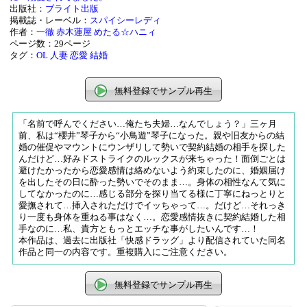
出版社：
ブライト出版
掲載誌・レーベル：
スパイシーレディ
作者：
一徹
赤木蓮屋
めたる☆ハニィ
ページ数：29ページ
タグ：
OL
人妻
恋愛
結婚
無料登録でサンプル再生
「名前で呼んでください…俺たち夫婦…なんでしょう？」三ヶ月
前、私は“櫻井”琴子から“小鳥遊”琴子になった。親や旧友からの結
婚の催促やマウントにウンザリして勢いで契約結婚の相手を探した
んだけど…好みドストライクのルックスが来ちゃった！面倒ごとは
避けたかったから恋愛感情は絡めないよう約束したのに、婚姻届け
を出したその日に酔った勢いでそのまま…。身体の相性なんて気に
してなかったのに…感じる部分を探り当てる様に丁寧にねっとりと
愛撫されて…挿入されただけでイッちゃって…。だけど…それっき
り一度も身体を重ねる事はなく…。恋愛感情抜きに契約結婚した相
手なのに…私、貴方ともっとエッチな事がしたいんです…！
本作品は、過去に出版社「快感ドラッグ」より配信されていた同名
作品と同一の内容です。重複購入にご注意ください。
無料登録でサンプル再生