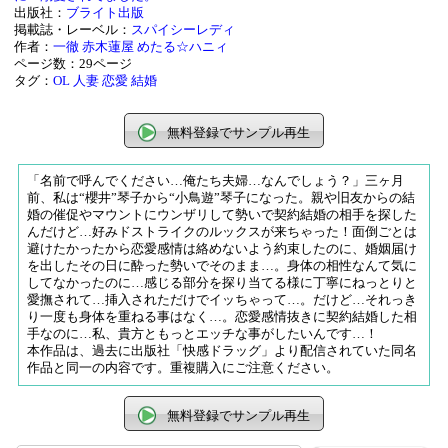
出版社：
ブライト出版
掲載誌・レーベル：
スパイシーレディ
作者：
一徹
赤木蓮屋
めたる☆ハニィ
ページ数：29ページ
タグ：
OL
人妻
恋愛
結婚
無料登録でサンプル再生
「名前で呼んでください…俺たち夫婦…なんでしょう？」三ヶ月
前、私は“櫻井”琴子から“小鳥遊”琴子になった。親や旧友からの結
婚の催促やマウントにウンザリして勢いで契約結婚の相手を探した
んだけど…好みドストライクのルックスが来ちゃった！面倒ごとは
避けたかったから恋愛感情は絡めないよう約束したのに、婚姻届け
を出したその日に酔った勢いでそのまま…。身体の相性なんて気に
してなかったのに…感じる部分を探り当てる様に丁寧にねっとりと
愛撫されて…挿入されただけでイッちゃって…。だけど…それっき
り一度も身体を重ねる事はなく…。恋愛感情抜きに契約結婚した相
手なのに…私、貴方ともっとエッチな事がしたいんです…！
本作品は、過去に出版社「快感ドラッグ」より配信されていた同名
作品と同一の内容です。重複購入にご注意ください。
無料登録でサンプル再生