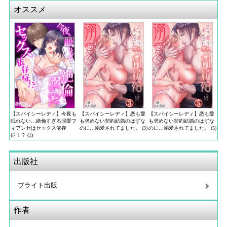
オススメ
【スパイシーレディ】今夜も
【スパイシーレディ】恋も愛
【スパイシーレディ】恋も愛
眠れない…絶倫すぎる溺愛フ
も求めない契約結婚のはずな
も求めない契約結婚のはずな
ィアンセはセックス依存
のに…溺愛されてました。 (3)
のに…溺愛されてました。 (5)
症！？ (1)
出版社
ブライト出版
作者