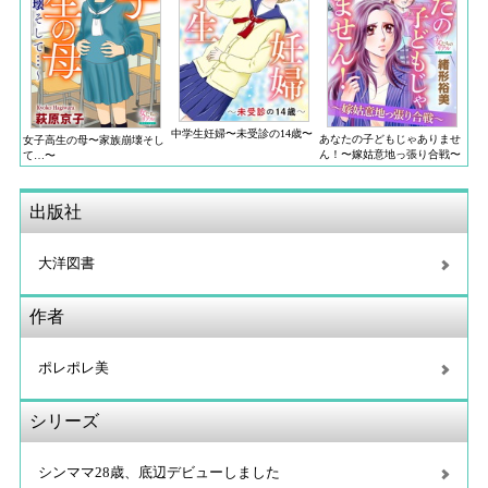
中学生妊婦〜未受診の14歳〜
あなたの子どもじゃありませ
女子高生の母〜家族崩壊そし
ん！〜嫁姑意地っ張り合戦〜
て…〜
出版社
大洋図書
作者
ポレポレ美
シリーズ
シンママ28歳、底辺デビューしました