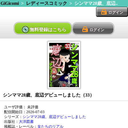
GiGicomi
>
レディースコミック
> シンママ28歳、底辺..
ログイン
無料登録はこちら
ログイン
シンママ28歳、底辺デビューしました（33）
ユーザ評価：
未評価
配信開始日：2026-07-03
シリーズ：
シンママ28歳、底辺デビューしました
出版社：
大洋図書
掲載誌・レーベル：
女たちのリアル