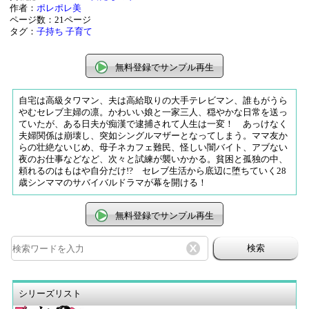
作者：
ポレポレ美
ページ数：21ページ
タグ：
子持ち
子育て
無料登録でサンプル再生
自宅は高級タワマン、夫は高給取りの大手テレビマン、誰もがうら
やむセレブ主婦の凛。かわいい娘と一家三人、穏やかな日常を送っ
ていたが、ある日夫が痴漢で逮捕されて人生は一変！ あっけなく
夫婦関係は崩壊し、突如シングルマザーとなってしまう。ママ友か
らの壮絶ないじめ、母子ネカフェ難民、怪しい闇バイト、アブない
夜のお仕事などなど、次々と試練が襲いかかる。貧困と孤独の中、
頼れるのはもはや自分だけ!? セレブ生活から底辺に堕ちていく28
歳シンママのサバイバルドラマが幕を開ける！
無料登録でサンプル再生
検索
シリーズリスト