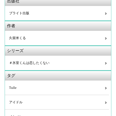
出版社
ブライト出版
作者
久留米くる
シリーズ
＃氷室くんは恋したくない
タグ
Tulle
アイドル