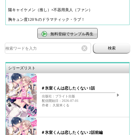
陽キャイケメン（推し）×不器用美人（ファン）
胸キュン度120％のドラマティック・ラブ！
無料登録でサンプル再生
検索
シリーズリスト
＃氷室くんは恋したくない 1話
出版社：ブライト出版
配信開始日：2026-07-01
作者： 久留米くる
＃氷室くんは恋したくない 2話前編