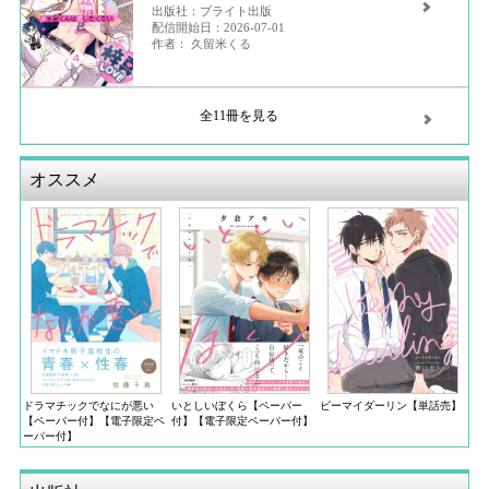
出版社：ブライト出版
配信開始日：2026-07-01
作者： 久留米くる
全11冊を見る
オススメ
ビーマイダーリン【単話売】
ドラマチックでなにが悪い
いとしいぼくら【ペーパー
【ペーパー付】【電子限定ペ
付】【電子限定ペーパー付】
ーパー付】