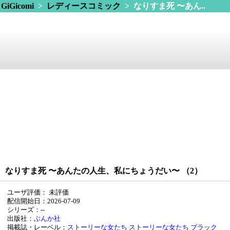
GiGicomi
>
レディースコミック
> なりすま死 〜あん..
なりすま死 〜あんたの人生、私にちょうだい〜 （2）
ユーザ評価：
未評価
配信開始日：2026-07-09
シリーズ：--
出版社：
ぶんか社
掲載誌・レーベル：
ストーリーな女たち
ストーリーな女たち ブラック