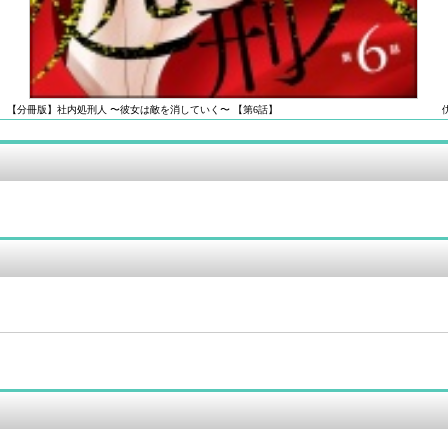
【分冊版】社内処刑人 〜彼女は敵を消していく〜 【第6話】