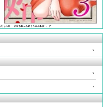
仇討ち娼婦 〜家族惨殺から始まる血の報復〜 （3）