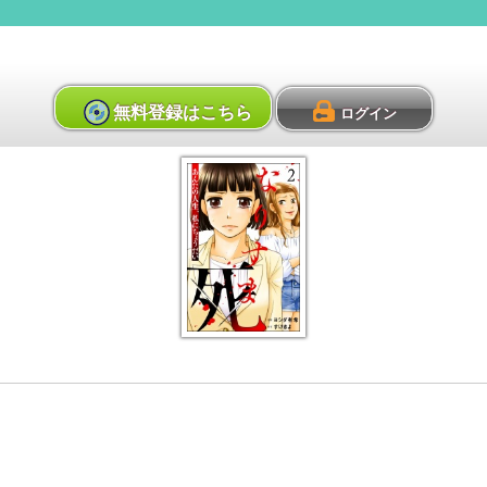
無料登録はこちら
ログイン