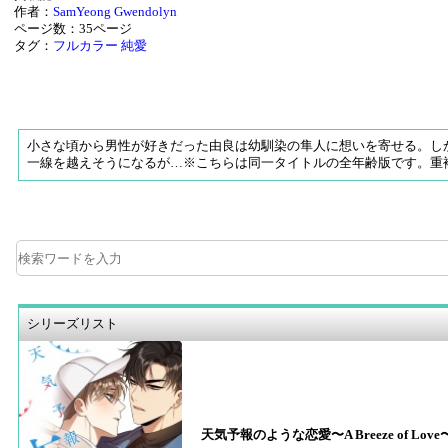
作者：
SamYeong
Gwendolyn
ページ数：35ページ
タグ：
フルカラー
純愛
小さな頃から男性が好きだった由良は幼馴染の隼人に想いを寄せる。し
一線を越えそうになるが…※こちらは同一タイトルの全年齢版です。重
シリーズリスト
天気予報のような恋愛〜A Breeze of Lov