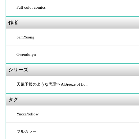
Full color comics
作者
SamYeong
Gwendolyn
シリーズ
天気予報のような恋愛〜A Breeze of Lo..
タグ
YuccaYellow
フルカラー