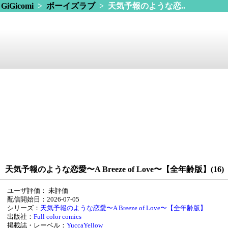
GiGicomi
>
ボーイズラブ
> 天気予報のような恋..
天気予報のような恋愛〜A Breeze of Love〜【全年齢版】(16)
ユーザ評価：
未評価
配信開始日：2026-07-05
シリーズ：
天気予報のような恋愛〜A Breeze of Love〜【全年齢版】
出版社：
Full color comics
掲載誌・レーベル：
YuccaYellow