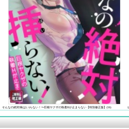
そんなの絶対挿(はい)らない！〜巨根ヤクザの執着Hが止まらない【特別修正版】(16)