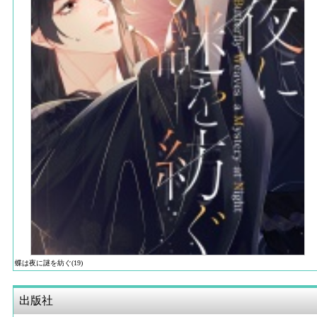
蝶は夜に謎を紡ぐ(19)
出版社