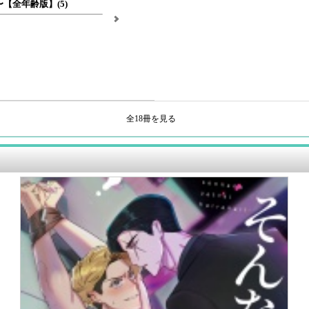
e〜【全年齢版】(5)
全18冊を見る