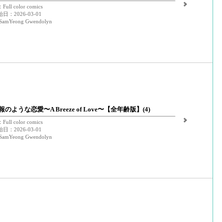
ll color comics
：2026-03-01
amYeong Gwendolyn
のような恋愛〜A Breeze of Love〜【全年齢版】(4)
ll color comics
：2026-03-01
amYeong Gwendolyn