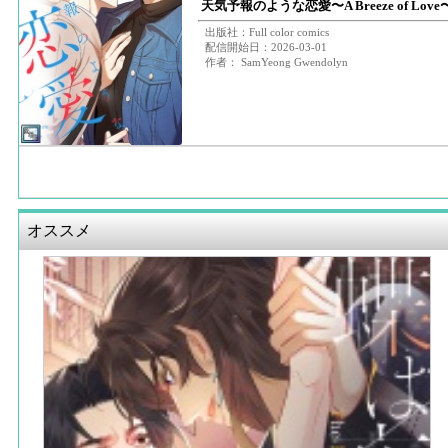
天気予報のような恋愛〜A Breeze of Lov
出版社：Full color comics
配信開始日：2026-03-01
作者： SamYeong Gwendolyn
オススメ