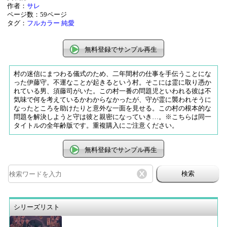
作者：
サレ
ページ数：59ページ
タグ：
フルカラー
純愛
無料登録でサンプル再生
村の迷信にまつわる儀式のため、二年間村の仕事を手伝うことにな
った伊藤守。不運なことが起きるという村。そこには霊に取り憑か
れている男、須藤司がいた。この村一番の問題児といわれる彼は不
気味で何を考えているかわからなかったが、守が霊に襲われそうに
なったところを助けたりと意外な一面を見せる。この村の根本的な
問題を解決しようと守は彼と親密になっていき…。※こちらは同一
タイトルの全年齢版です。重複購入にご注意ください。
無料登録でサンプル再生
検索
シリーズリスト