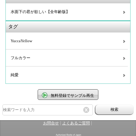
水面下の君が欲しい【全年齢版】
タグ
YuccaYellow
フルカラー
純愛
無料登録でサンプル再生
検索
|
|
お問合せ
よくあるご質問