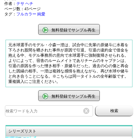
作者：
テサ
ヘチ
ページ数：45ページ
タグ：
フルカラー
純愛
無料登録でサンプル再生
元水球選手のモデル・小森一澄は、試合中に先輩の原健斗に水着を
下ろされ股間を晒された事件が原因で引退。引退の違約金で借金を
抱える中、モデル事務所の意向で水球選手に強制復帰させられる。
よりによって、宿舎のルームメイトでありチームのキャプテンは、
引退の原因を作った憎き相手・原健斗だった。過去の心の傷と再会
した因縁の相手。一澄は複雑な感情を抱えながら、再び水球や健斗
と向き合うことになる。※こちらは同一タイトルの全年齢版です。
重複購入にご注意ください。
無料登録でサンプル再生
検索
シリーズリスト