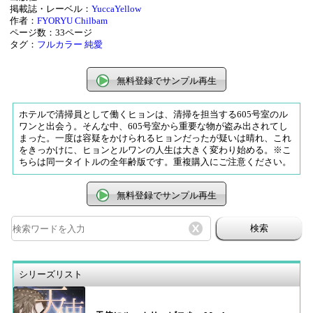
掲載誌・レーベル：
YuccaYellow
作者：
FYORYU
Chilbam
ページ数：33ページ
タグ：
フルカラー
純愛
無料登録でサンプル再生
ホテルで清掃員として働くヒョンは、清掃を担当する605号室のル
ワンと出会う。そんな中、605号室から重要な物が盗み出されてし
まった。一度は容疑をかけられるヒョンだったが疑いは晴れ、これ
をきっかけに、ヒョンとルワンの人生は大きく変わり始める。※こ
ちらは同一タイトルの全年齢版です。重複購入にご注意ください。
無料登録でサンプル再生
検索
シリーズリスト