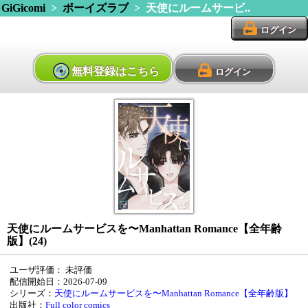
GiGicomi
>
ボーイズラブ
> 天使にルームサービ..
ログイン
無料登録はこちら
ログイン
天使にルームサービスを〜Manhattan Romance【全年齢
版】(24)
ユーザ評価：
未評価
配信開始日：2026-07-09
シリーズ：
天使にルームサービスを〜Manhattan Romance【全年齢版】
出版社：
Full color comics