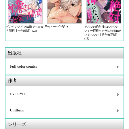
Boy meets Girl(31)
ピンクのアイツは嫌でも出会
そんなの絶対挿(はい)らな
う間柄【全年齢版】(22)
い！〜巨根ヤクザの執着Hが
止まらない【特別修正版】
(13)
出版社
Full color comics
作者
FYORYU
Chilbam
シリーズ