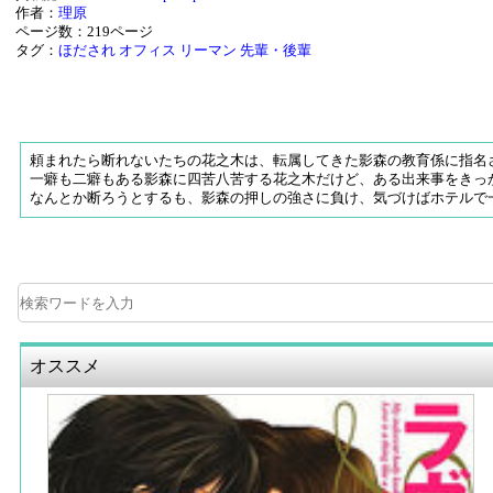
作者：
理原
ページ数：219ページ
タグ：
ほだされ
オフィス
リーマン
先輩・後輩
頼まれたら断れないたちの花之木は、転属してきた影森の教育係に指名
一癖も二癖もある影森に四苦八苦する花之木だけど、ある出来事をきっ
なんとか断ろうとするも、影森の押しの強さに負け、気づけばホテルで一
オススメ