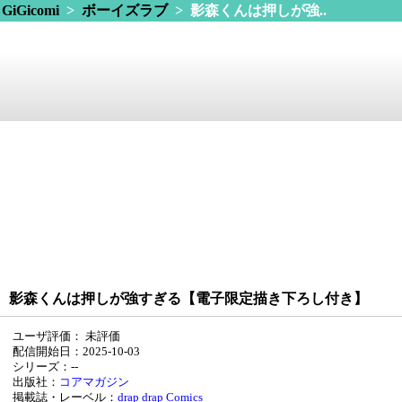
GiGicomi
>
ボーイズラブ
> 影森くんは押しが強..
影森くんは押しが強すぎる【電子限定描き下ろし付き】
ユーザ評価：
未評価
配信開始日：2025-10-03
シリーズ：--
出版社：
コアマガジン
掲載誌・レーベル：
drap
drap Comics