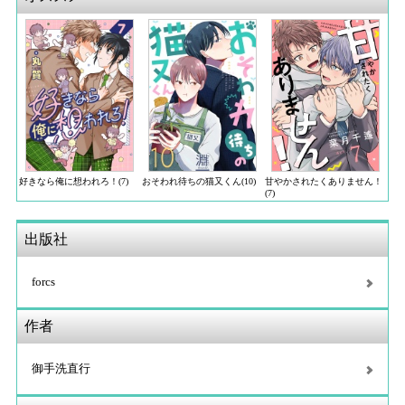
好きなら俺に想われろ！(7)
おそわれ待ちの猫又くん(10)
甘やかされたくありません！
(7)
出版社
forcs
作者
御手洗直行