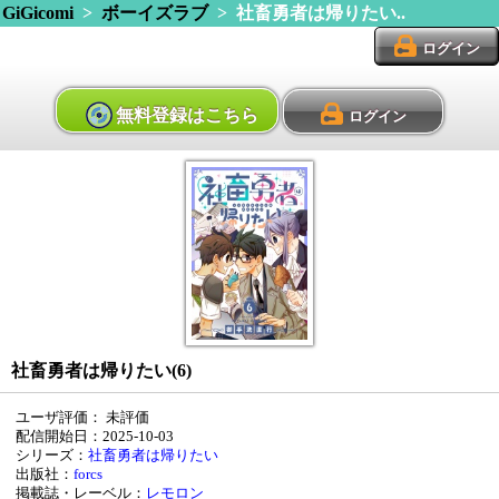
GiGicomi
>
ボーイズラブ
> 社畜勇者は帰りたい..
ログイン
無料登録はこちら
ログイン
社畜勇者は帰りたい(6)
ユーザ評価：
未評価
配信開始日：2025-10-03
シリーズ：
社畜勇者は帰りたい
出版社：
forcs
掲載誌・レーベル：
レモロン