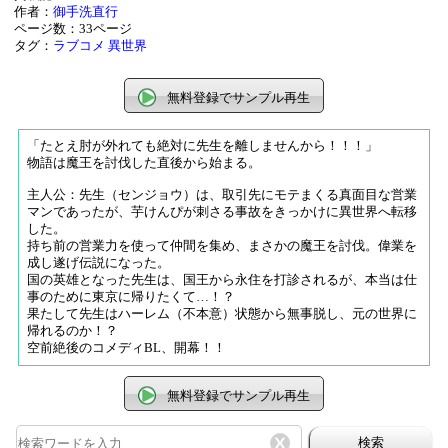
作者：
御手洗直行
ページ数：33ページ
タグ：
ラブコメ
異世界
無料登録でサンプル再生
「たとえ肘が外れても絶対に先生を離しませんから！！！」
物語は魔王を討伐した直後から始まる。
主人公：先生（センジョウ）は、取引先にモテまくる真面目な営業
マンであったが、芋けんぴが刺さる事故をきっかけに異世界へ転移
した。
持ち前の営業力を使って仲間を集め、まさかの魔王を討伐。偉業を
成し遂げ伝説になった。
国の英雄となった先生は、国王から永住を打診されるが、本当は仕
事のために東京に帰りたくて…！？
果たして先生はハーレム（不本意）状態から無事脱し、元の世界に
帰れるのか！？
空前絶後のコメディBL、開幕！！
無料登録でサンプル再生
検索