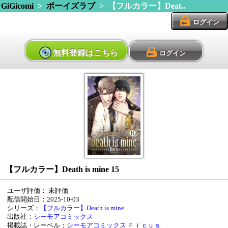
GiGicomi
>
ボーイズラブ
> 【フルカラー】Deat..
ログイン
無料登録はこちら
ログイン
【フルカラー】Death is mine 15
ユーザ評価：
未評価
配信開始日：2025-10-03
シリーズ：
【フルカラー】Death is mine
出版社：
シーモアコミックス
掲載誌・レーベル：
シーモアコミックス
Ｆｉｃｕｓ