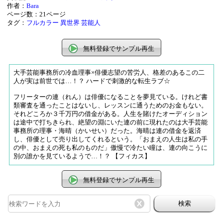
作者：
Bara
ページ数：21ページ
タグ：
フルカラー
異世界
芸能人
無料登録でサンプル再生
大手芸能事務所の冷血理事×俳優志望の苦労人、格差のあるこの二
人が実は前世では…！？ ハードで刺激的な転生ラブ☆
フリーターの連（れん）は俳優になることを夢見ている。けれど書
類審査を通ったことはないし、レッスンに通うためのお金もない。
それどころか３千万円の借金がある。人生を賭けたオーディション
は途中で打ちきられ、絶望の淵にいた連の前に現れたのは大手芸能
事務所の理事・海晴（かいせい）だった。海晴は連の借金を返済
し、俳優として売り出してくれるという。「おまえの人生は私の手
の中、おまえの死も私のものだ」傲慢で冷たい瞳は、連の向こうに
別の誰かを見ているようで…！？ 【フィカス】
無料登録でサンプル再生
検索