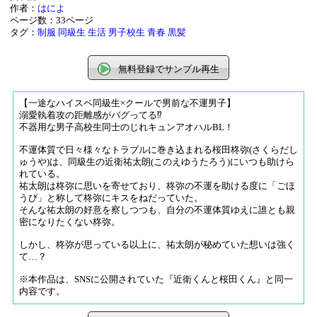
作者：
はによ
ページ数：33ページ
タグ：
制服
同級生
生活
男子校生
青春
黒髪
無料登録でサンプル再生
【一途なハイスペ同級生×クールで男前な不運男子】
溺愛執着攻の距離感がバグってる⁉
不器用な男子高校生同士のじれキュンアオハルBL！
不運体質で日々様々なトラブルに巻き込まれる桜田柊弥(さくらだし
ゅうや)は、同級生の近衛祐太朗(このえゆうたろう)にいつも助けら
れている。
祐太朗は柊弥に思いを寄せており、柊弥の不運を助ける度に「ごほ
うび」と称して柊弥にキスをねだっていた。
そんな祐太朗の好意を察しつつも、自分の不運体質ゆえに誰とも親
密になりたくない柊弥。
しかし、柊弥が思っている以上に、祐太朗が秘めていた想いは強く
て…？
※本作品は、SNSに公開されていた『近衛くんと桜田くん』と同一
内容です。