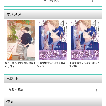
全5冊を見る
オススメ
不運な桜田くんは守られたく
不運な桜田くんは守られたく
夜も、朝も【電子限定描き下
ない(1)
ない(2)
ろし付き】
出版社
渋谷六花舎
作者