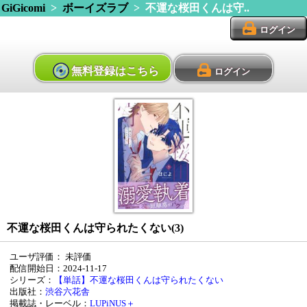
GiGicomi
>
ボーイズラブ
> 不運な桜田くんは守..
ログイン
無料登録はこちら
ログイン
不運な桜田くんは守られたくない(3)
ユーザ評価：
未評価
配信開始日：2024-11-17
シリーズ：
【単話】不運な桜田くんは守られたくない
出版社：
渋谷六花舎
掲載誌・レーベル：
LUPiNUS＋