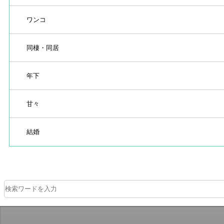
ワンコ
同棲・同居
年下
甘々
結婚