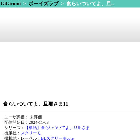
GiGicomi
>
ボーイズラブ
> 食らいついてよ、旦..
食らいついてよ、旦那さま11
ユーザ評価：
未評価
配信開始日：2024-11-03
シリーズ：
【単話】食らいついてよ、旦那さま
出版社：
スクリーモ
掲載誌・レーベル：
BLスクリーモcore