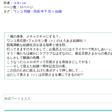
作者：
ユキハル
ページ数：31ページ
タグ：
ワンコ
同棲・同居
年下
甘々
結婚
「俺の身体、メチャクチャにする？」
ワンコ系旦那×フェロモン妻（♂）のえろあま結婚BL！
順風満帆な結婚生活を送る瑞希と琥太郎。
行ってきますのキスをして、お風呂上りにはドライヤーで乾かしあいっ
そう！俺たちは確かにラブラブなはずなのに、最近旦那さまからの夜の
もしかして離婚の危機…!?
こうなったらエロボディで旦那さまを骨抜きにしてやる！
――そして迎えた結婚一周年記念日の夜。
この日のために鍛え上げた美ボディで押し倒して…。
はたして奥さま（♂）は旦那さまを虜にできるのか!?