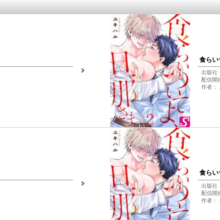
食らい
出版社
配信開始日
作者：
食らい
出版社
配信開始日
作者：